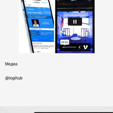
Медиа
@logihub